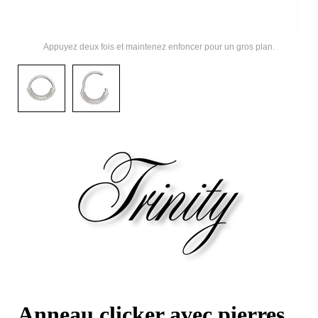
Appuyez deux fois et maintenez enfoncer pour un gros plan.
Anneau clicker avec pierres