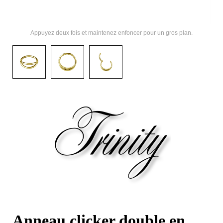
Appuyez deux fois et maintenez enfoncer pour un gros plan.
Anneau clicker double en