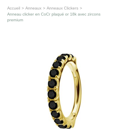
Apprentissage & soutien
Accueil
>
Anneaux
>
Anneaux Clickers
>
Anneau clicker en CoCr plaqué or 18k avec zircons
premium
Besoin d’aide ?