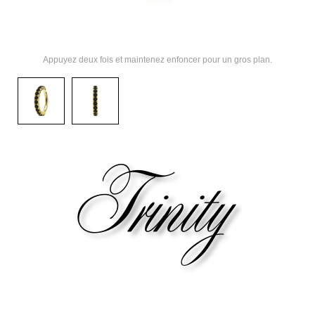
Appuyez deux fois et maintenez enfoncer pour un gros plan.