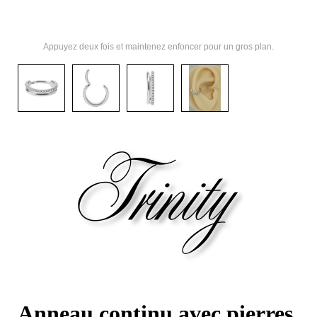
Appuyez deux fois et maintenez enfoncer pour un gros plan.
Anneau continu avec pierres