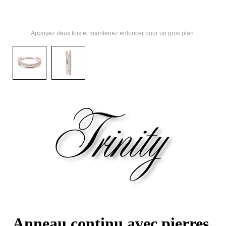
Appuyez deux fois et maintenez enfoncer pour un gros plan.
Anneau continu avec pierres