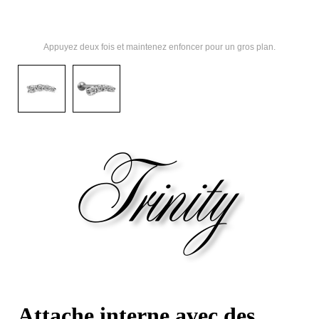
Appuyez deux fois et maintenez enfoncer pour un gros plan.
Attache interne avec des