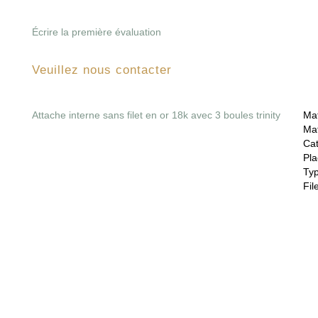
Écrire la première évaluation
Veuillez nous contacter
Attache interne sans filet en or 18k avec 3 boules trinity
Mat
Mat
Cat
Pla
Ty
File