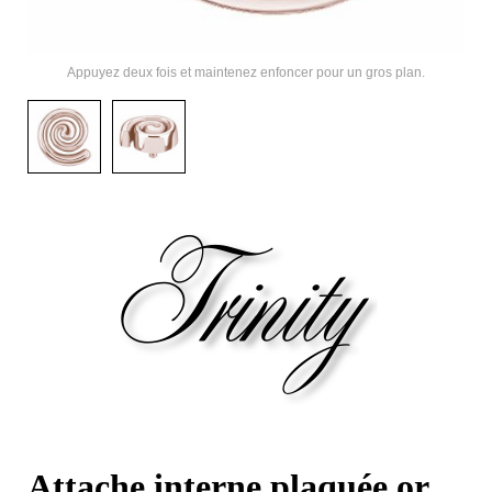
Appuyez deux fois et maintenez enfoncer pour un gros plan.
Attache interne plaquée or