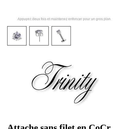
Appuyez deux fois et maintenez enfoncer pour un gros plan.
Attache sans filet en CoCr