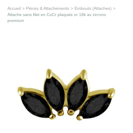
Apprentissage & soutien
Accueil
>
Pièces & Attachements
>
Embouts (Attaches)
>
Attache sans filet en CoCr plaquée or 18k av zircons
premium
Besoin d’aide ?