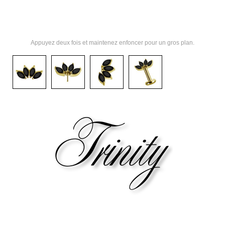
Appuyez deux fois et maintenez enfoncer pour un gros plan.