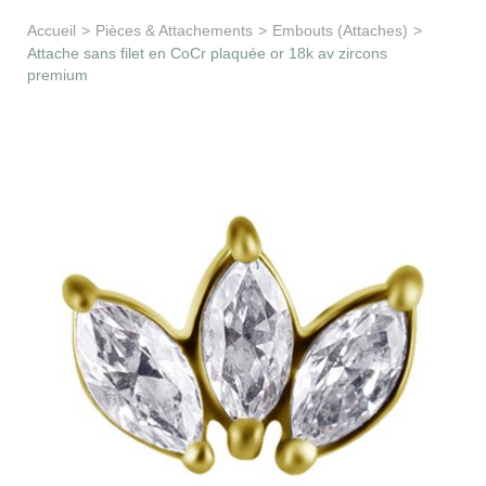
Apprentissage & soutien
Accueil
>
Pièces & Attachements
>
Embouts (Attaches)
>
Attache sans filet en CoCr plaquée or 18k av zircons
premium
Besoin d’aide ?