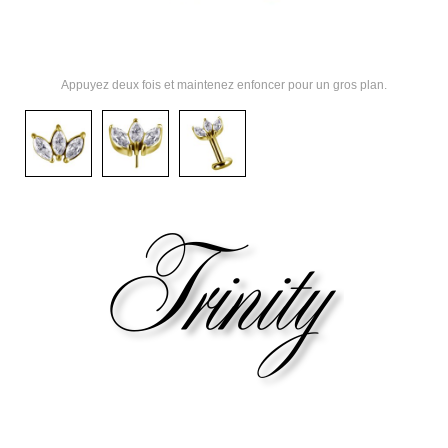
Appuyez deux fois et maintenez enfoncer pour un gros plan.