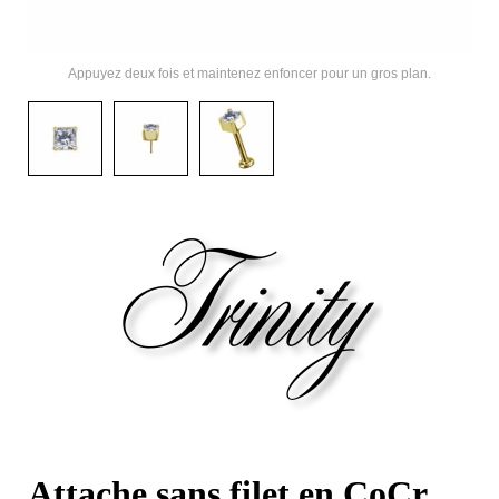
Appuyez deux fois et maintenez enfoncer pour un gros plan.
Attache sans filet en CoCr