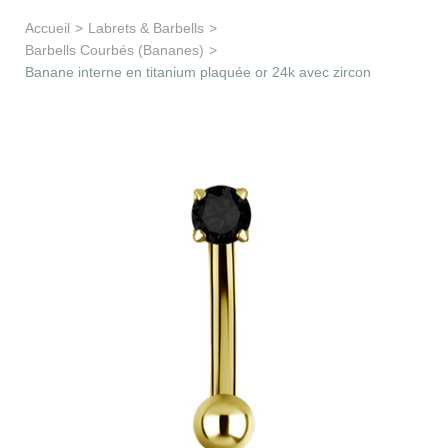
Apprentissage & soutien
Accueil
>
Labrets & Barbells
>
Barbells Courbés (Bananes)
>
Besoin d’aide ?
Banane interne en titanium plaquée or 24k avec zircon