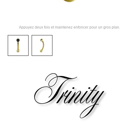
Appuyez deux fois et maintenez enfoncer pour un gros plan.