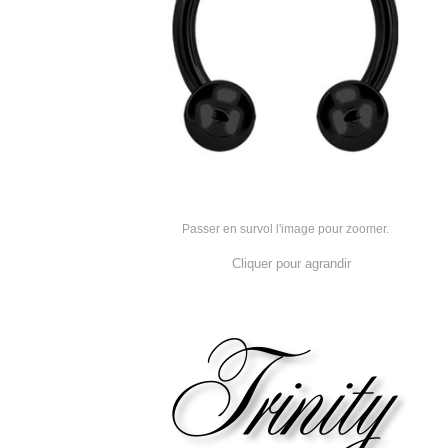
Passer en survol l'image pour zoomer.
Cliquer pour agrandir