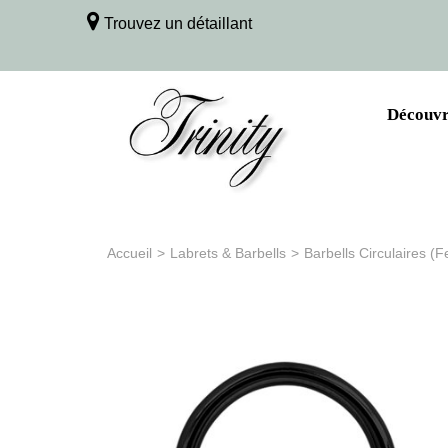
Trouvez un détaillant
Découvri
Accueil
>
Labrets & Barbells
>
Barbells Circulaires (F