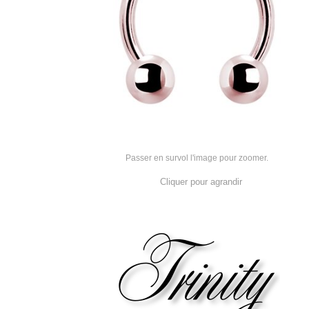
Passer en survol l'image pour zoomer.
Cliquer pour agrandir