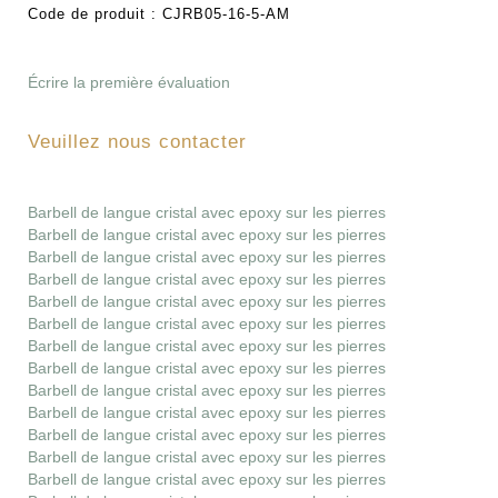
Code de produit :
CJRB05-16-5-AM
Écrire la première évaluation
Veuillez nous contacter
Barbell de langue cristal avec epoxy sur les pierres
Barbell de langue cristal avec epoxy sur les pierres
Barbell de langue cristal avec epoxy sur les pierres
Barbell de langue cristal avec epoxy sur les pierres
Barbell de langue cristal avec epoxy sur les pierres
Barbell de langue cristal avec epoxy sur les pierres
Barbell de langue cristal avec epoxy sur les pierres
Barbell de langue cristal avec epoxy sur les pierres
Barbell de langue cristal avec epoxy sur les pierres
Barbell de langue cristal avec epoxy sur les pierres
Barbell de langue cristal avec epoxy sur les pierres
Barbell de langue cristal avec epoxy sur les pierres
Barbell de langue cristal avec epoxy sur les pierres