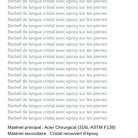
Barbell de langue cristal avec epoxy sur les pierres
Barbell de langue cristal avec epoxy sur les pierres
Barbell de langue cristal avec epoxy sur les pierres
Barbell de langue cristal avec epoxy sur les pierres
Barbell de langue cristal avec epoxy sur les pierres
Barbell de langue cristal avec epoxy sur les pierres
Barbell de langue cristal avec epoxy sur les pierres
Barbell de langue cristal avec epoxy sur les pierres
Barbell de langue cristal avec epoxy sur les pierres
Barbell de langue cristal avec epoxy sur les pierres
Barbell de langue cristal avec epoxy sur les pierres
Barbell de langue cristal avec epoxy sur les pierres
Barbell de langue cristal avec epoxy sur les pierres
Barbell de langue cristal avec epoxy sur les pierres
Barbell de langue cristal avec epoxy sur les pierres
Barbell de langue cristal avec epoxy sur les pierres
Barbell de langue cristal avec epoxy sur les pierres
Barbell de langue cristal avec epoxy sur les pierres
Barbell de langue cristal avec epoxy sur les pierres
Barbell de langue cristal avec epoxy sur les pierres
Matériel principal :
Acier Chirurgical (316L-ASTM F138)
Matériel secondaire :
Cristal recouvert d'époxy