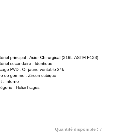
ériel principal :
Acier Chirurgical (316L-ASTM F138)
ériel secondaire :
Identique
cage PVD :
Or jaune véritable 24k
pe de gemme :
Zircon cubique
t :
Interne
égorie :
Hélix/Tragus
Quantité disponible :
7