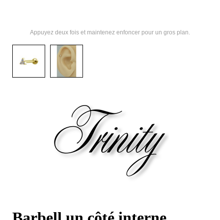
Appuyez deux fois et maintenez enfoncer pour un gros plan.
Barbell un côté interne