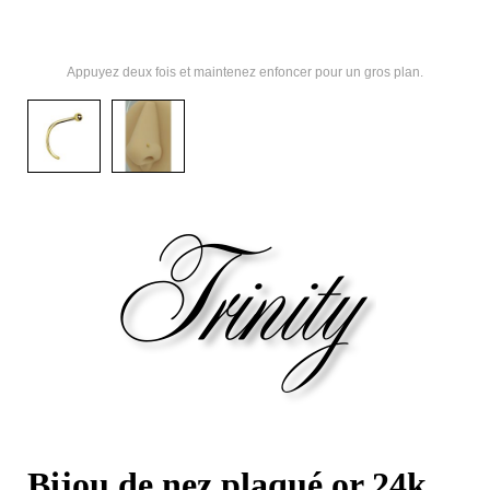
Appuyez deux fois et maintenez enfoncer pour un gros plan.
Bijou de nez plaqué or 24k