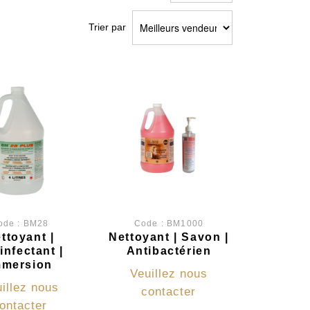
Trier par
ode :
BM28
Code :
BM1000
ttoyant |
Nettoyant | Savon |
infectant |
Antibactérien
mmersion
Veuillez nous
illez nous
contacter
ontacter