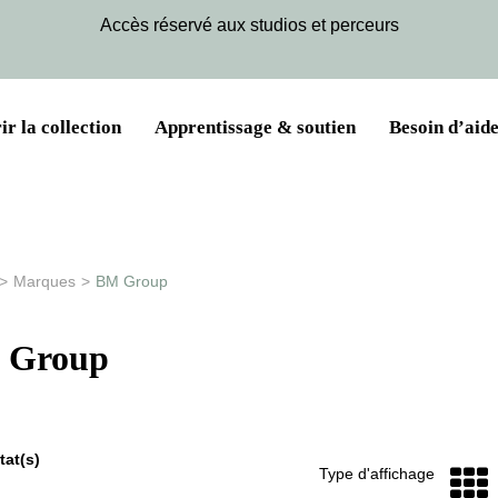
Accès réservé aux studios et perceurs
r la collection
Apprentissage & soutien
Besoin d’aide
>
Marques
>
BM Group
 Group
at(s)
Type d'affichage