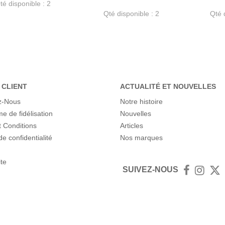
té disponible : 2
Qté disponible : 2
Qté 
 CLIENT
ACTUALITÉ ET NOUVELLES
z-Nous
Notre histoire
 de fidélisation
Nouvelles
 Conditions
Articles
de confidentialité
Nos marques
ite
SUIVEZ-NOUS
Facebook
Insta
T