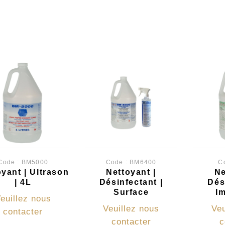
Code :
BM5000
Code :
BM6400
C
yant | Ultrason
Nettoyant |
Ne
| 4L
Désinfectant |
Dés
Surface
I
euillez nous
Veuillez nous
Veu
contacter
contacter
c