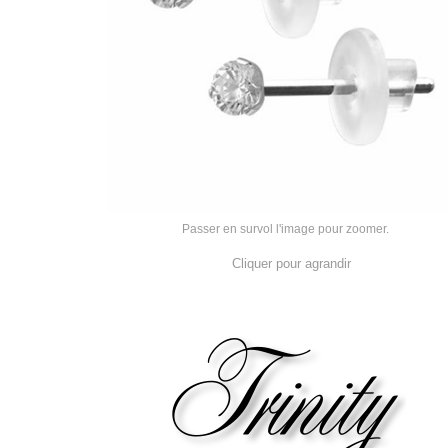
Passer en survol l'image pour zoomer.
Cliquer pour agrandir