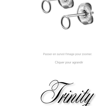
Passer en survol l'image pour zoomer.
Cliquer pour agrandir