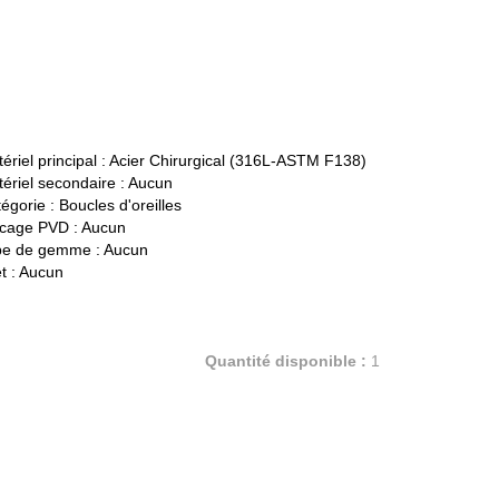
ériel principal :
Acier Chirurgical (316L-ASTM F138)
ériel secondaire :
Aucun
égorie :
Boucles d'oreilles
cage PVD :
Aucun
pe de gemme :
Aucun
t :
Aucun
Quantité disponible :
1