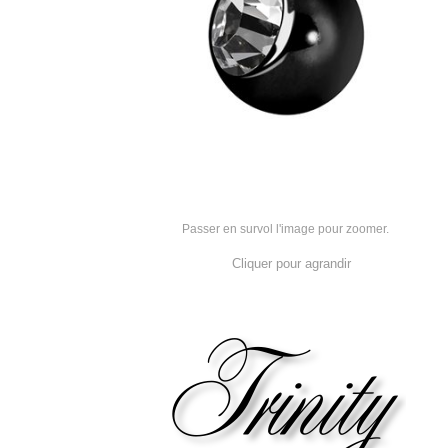
Passer en survol l'image pour zoomer.
Cliquer pour agrandir