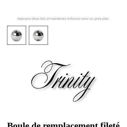
Appuyez deux fois et maintenez enfoncer pour un gros plan.
Boule de remplacement fileté