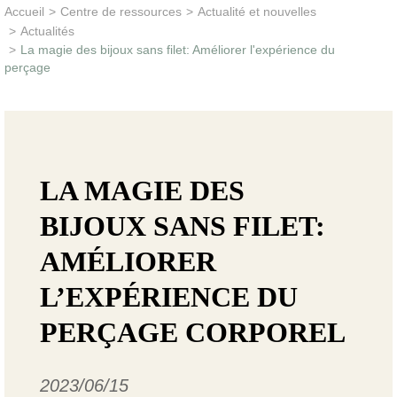
Apprentissage & soutien
Accueil
>
Centre de ressources
>
Actualité et nouvelles
>
Actualités
>
La magie des bijoux sans filet: Améliorer l'expérience du
Besoin d’aide ?
perçage
LA MAGIE DES
BIJOUX SANS FILET:
AMÉLIORER
L’EXPÉRIENCE DU
PERÇAGE CORPOREL
2023/06/15