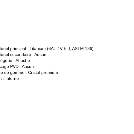
ériel principal :
Titanium (6AL-4V-ELI, ASTM 136)
ériel secondaire :
Aucun
égorie :
Attache
cage PVD :
Aucun
pe de gemme :
Cristal premium
t :
Interne