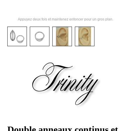
Appuyez deux fois et maintenez enfoncer pour un gros plan.
Double anneaux continus et