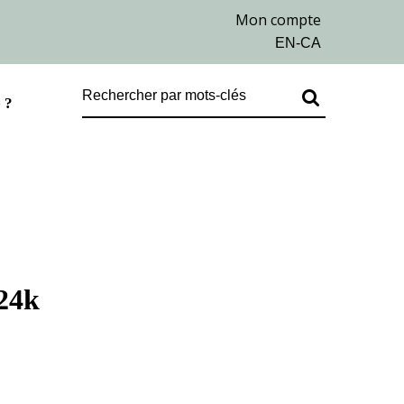
 ?
 24k