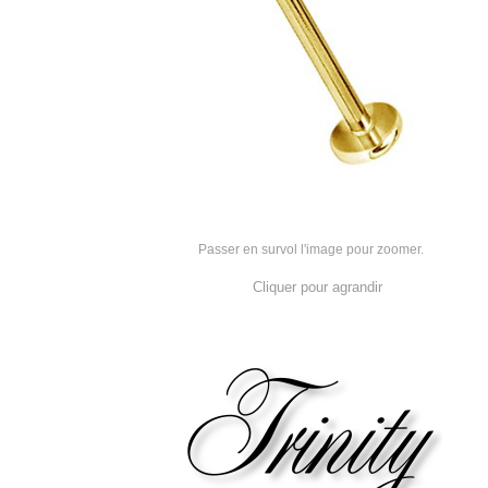
Passer en survol l'image pour zoomer.
Cliquer pour agrandir