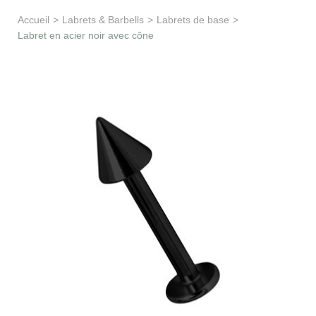
Apprentissage & soutien
Accueil
>
Labrets & Barbells
>
Labrets de base
>
Labret en acier noir avec cône
Besoin d’aide ?