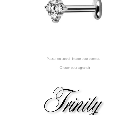
Passer en survol l'image pour zoomer.
Cliquer pour agrandir