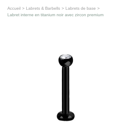
Apprentissage & soutien
Accueil
>
Labrets & Barbells
>
Labrets de base
>
Labret interne en titanium noir avec zircon premium
Besoin d’aide ?