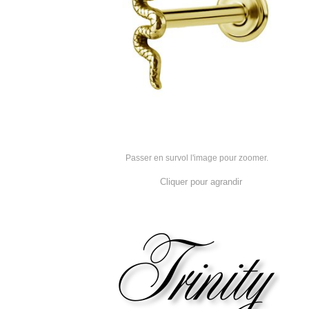
Passer en survol l'image pour zoomer.
Cliquer pour agrandir