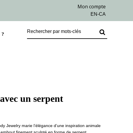
 ?
 avec un serpent
ody Jewelry
marie l’élégance d’une inspiration animale
 embout finement sculpté en forme de serpent,