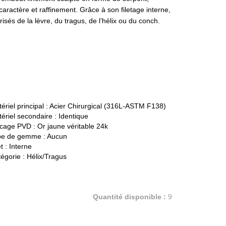
aractère et raffinement. Grâce à son filetage interne,
risés de la lèvre, du tragus, de l’hélix ou du conch.
ériel principal :
Acier Chirurgical (316L-ASTM F138)
ériel secondaire :
Identique
cage PVD :
Or jaune véritable 24k
pe de gemme :
Aucun
t :
Interne
égorie :
Hélix/Tragus
Quantité disponible :
9