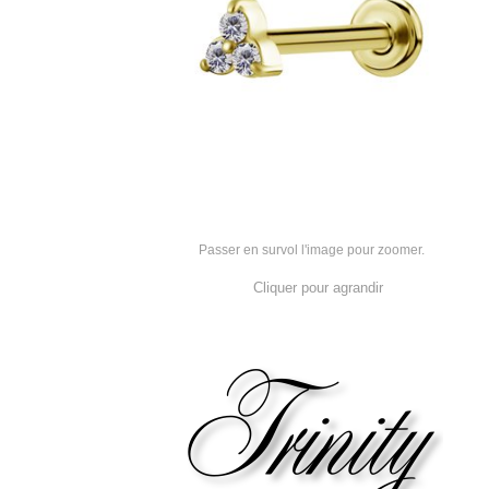
Passer en survol l'image pour zoomer.
Cliquer pour agrandir