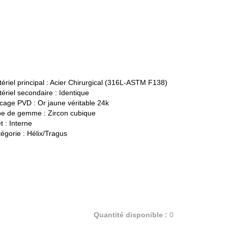
ériel principal :
Acier Chirurgical (316L-ASTM F138)
ériel secondaire :
Identique
cage PVD :
Or jaune véritable 24k
pe de gemme :
Zircon cubique
t :
Interne
égorie :
Hélix/Tragus
Quantité disponible :
0