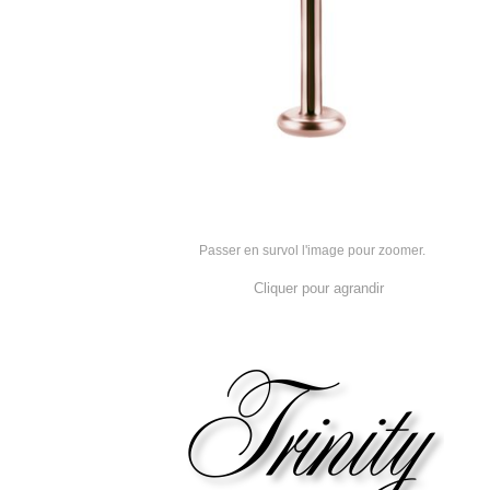
Passer en survol l'image pour zoomer.
Cliquer pour agrandir