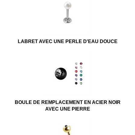
LABRET AVEC UNE PERLE D'EAU DOUCE
BOULE DE REMPLACEMENT EN ACIER NOIR
AVEC UNE PIERRE