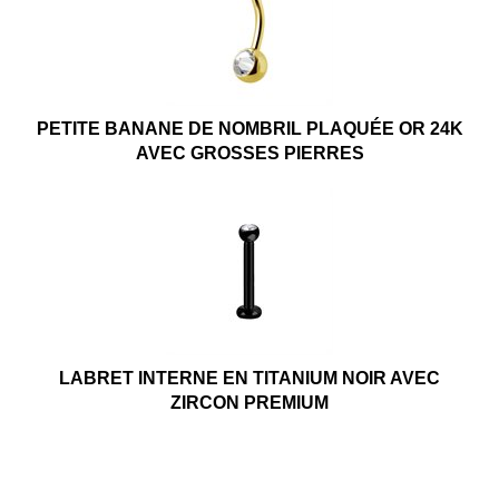
PETITE BANANE DE NOMBRIL PLAQUÉE OR 24K
AVEC GROSSES PIERRES
LABRET INTERNE EN TITANIUM NOIR AVEC
ZIRCON PREMIUM