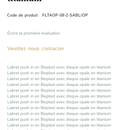
Code de produit :
FLTAOP-08-2-SABL/OP
Écrire la première évaluation
Veuillez nous contacter
Labret push in en Bioplast avec disque opale en titanium
Labret push in en Bioplast avec disque opale en titanium
Labret push in en Bioplast avec disque opale en titanium
Labret push in en Bioplast avec disque opale en titanium
Labret push in en Bioplast avec disque opale en titanium
Labret push in en Bioplast avec disque opale en titanium
Labret push in en Bioplast avec disque opale en titanium
Labret push in en Bioplast avec disque opale en titanium
Labret push in en Bioplast avec disque opale en titanium
Labret push in en Bioplast avec disque opale en titanium
Labret push in en Bioplast avec disque opale en titanium