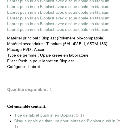
Labret push in en Bioplast avec disque opale en titanium
Labret push in en Bioplast avec disque opale en titanium
Labret push in en Bioplast avec disque opale en titanium
Labret push in en Bioplast avec disque opale en titanium
Labret push in en Bioplast avec disque opale en titanium
Labret push in en Bioplast avec disque opale en titanium
Matériel principal :
Bioplast (Polymère bio-compatible)
Matériel secondaire :
Titanium (6AL-4V-ELI, ASTM 136)
Placage PVD :
Aucun
Type de gemme :
Opale créée en laboratoire
Filet :
Push in pour labret en Bioplast
Catégorie :
Labret
Quantité disponible :
1
Cet ensemble contient:
Tige de labret push in en Bioplast
(x 1)
Disque opale en titanium pour labret en Bioplast push in
(x
1)