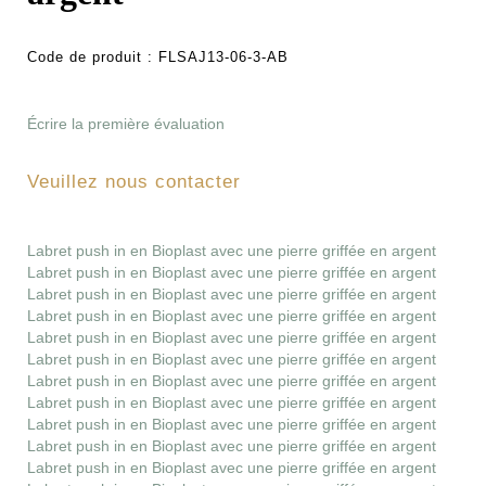
Code de produit :
FLSAJ13-06-3-AB
Écrire la première évaluation
Veuillez nous contacter
Labret push in en Bioplast avec une pierre griffée en argent
Labret push in en Bioplast avec une pierre griffée en argent
Labret push in en Bioplast avec une pierre griffée en argent
Labret push in en Bioplast avec une pierre griffée en argent
Labret push in en Bioplast avec une pierre griffée en argent
Labret push in en Bioplast avec une pierre griffée en argent
Labret push in en Bioplast avec une pierre griffée en argent
Labret push in en Bioplast avec une pierre griffée en argent
Labret push in en Bioplast avec une pierre griffée en argent
Labret push in en Bioplast avec une pierre griffée en argent
Labret push in en Bioplast avec une pierre griffée en argent