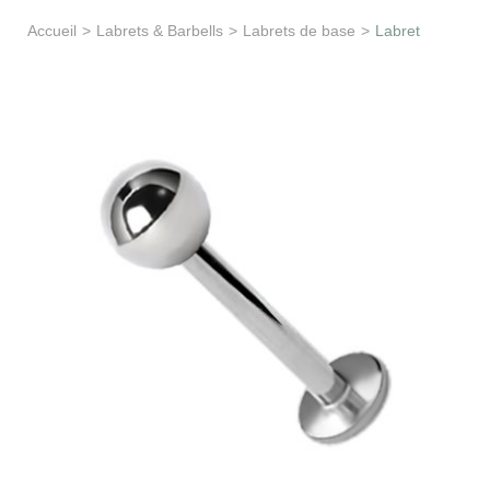
Apprentissage & soutien
Accueil
>
Labrets & Barbells
>
Labrets de base
>
Labret
Besoin d’aide ?