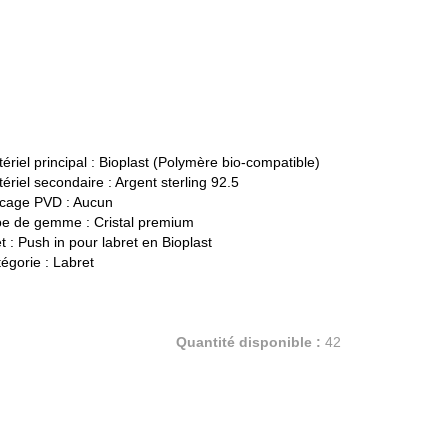
ériel principal :
Bioplast (Polymère bio-compatible)
ériel secondaire :
Argent sterling 92.5
cage PVD :
Aucun
pe de gemme :
Cristal premium
t :
Push in pour labret en Bioplast
égorie :
Labret
Quantité disponible :
42