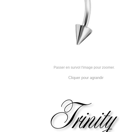
Passer en survol l'image pour zoomer.
Cliquer pour agrandir