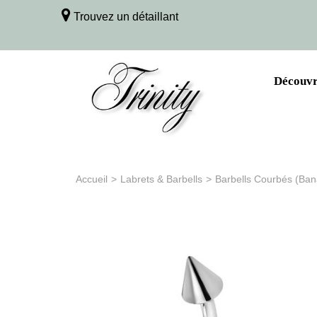
Trouvez un détaillant
Découvri
Accueil
>
Labrets & Barbells
>
Barbells Courbés (Ba