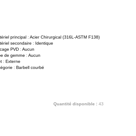
ériel principal :
Acier Chirurgical (316L-ASTM F138)
ériel secondaire :
Identique
cage PVD :
Aucun
pe de gemme :
Aucun
t :
Externe
égorie :
Barbell courbé
Quantité disponible :
43