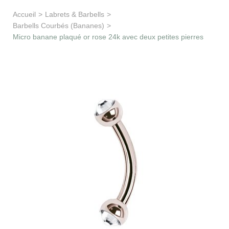
Apprentissage & soutien
Accueil
>
Labrets & Barbells
>
Barbells Courbés (Bananes)
>
Besoin d’aide ?
Micro banane plaqué or rose 24k avec deux petites pierres