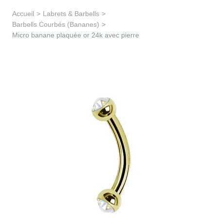
Apprentissage & soutien
Accueil
>
Labrets & Barbells
>
Barbells Courbés (Bananes)
>
Besoin d’aide ?
Micro banane plaquée or 24k avec pierre