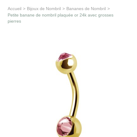
Apprentissage & soutien
Accueil
>
Bijoux de Nombril
>
Bananes de Nombril
>
Petite banane de nombril plaquée or 24k avec grosses
pierres
Besoin d’aide ?