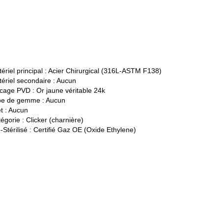
ériel principal :
Acier Chirurgical (316L-ASTM F138)
ériel secondaire :
Aucun
cage PVD :
Or jaune véritable 24k
pe de gemme :
Aucun
t :
Aucun
égorie :
Clicker (charnière)
-Stérilisé :
Certifié Gaz OE (Oxide Ethylene)