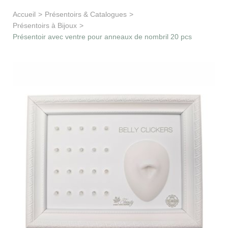
Apprentissage & soutien
Accueil
>
Présentoirs & Catalogues
>
Présentoirs à Bijoux
>
Besoin d’aide ?
Présentoir avec ventre pour anneaux de nombril 20 pcs