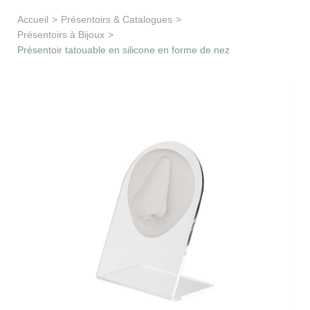
Apprentissage & soutien
Accueil
>
Présentoirs & Catalogues
>
Présentoirs à Bijoux
>
Besoin d’aide ?
Présentoir tatouable en silicone en forme de nez