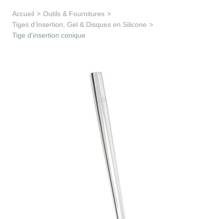
Apprentissage & soutien
Accueil
>
Outils & Fournitures
>
Tiges d’Insertion, Gel & Disques en Silicone
>
Besoin d’aide ?
Tige d'insertion conique