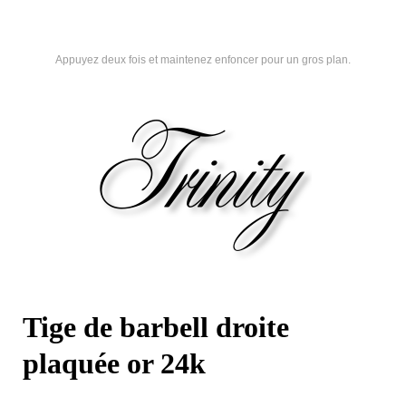
Appuyez deux fois et maintenez enfoncer pour un gros plan.
Tige de barbell droite
plaquée or 24k