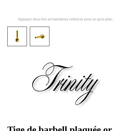
Appuyez deux fois et maintenez enfoncer pour un gros plan.
Tige de barbell plaquée or