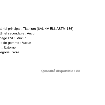
ériel principal :
Titanium (6AL-4V-ELI, ASTM 136)
ériel secondaire :
Aucun
cage PVD :
Aucun
pe de gemme :
Aucun
t :
Externe
égorie :
Wire
Quantité disponible :
80