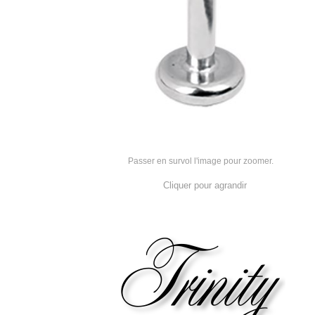
Passer en survol l'image pour zoomer.
Cliquer pour agrandir