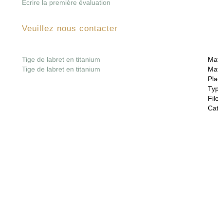
Écrire la première évaluation
Veuillez nous contacter
Tige de labret en titanium
Mat
Tige de labret en titanium
Mat
Pla
Ty
File
Cat