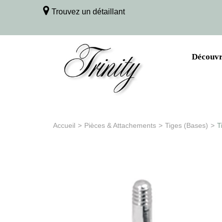
Trouvez un détaillant
Découvri
Accueil
>
Pièces & Attachements
>
Tiges (Bases)
>
T