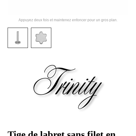
Appuyez deux fois et maintenez enfoncer pour un gros plan.
Tige de labret sans filet en